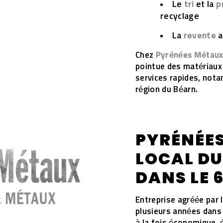
Le
tri
et la
p
recyclage
La
revente
a
Chez
Pyrénées Métau
pointue des matériaux 
services rapides, no
région du Béarn.
PYRÉNÉES
LOCAL DU
DANS LE 
Entreprise agréée par 
plusieurs années dans