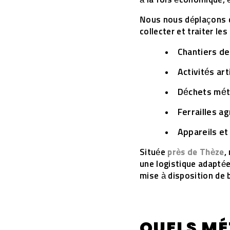
à la fois économique, é
Nous nous déplaçons
collecter et traiter le
Chantiers de
Activités art
Déchets méta
Ferrailles ag
Appareils et
Située
près de Thèze
,
une logistique adaptée
mise à disposition de 
QUELS M