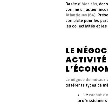
Basée à
Morlaàs
, dan
comme un acteur inco
Atlantiques (64)
. Prés
complète pour les parti
les collectivités et les
LE NÉGOC
ACTIVITÉ
L’ÉCONOM
Le
négoce de métaux
c
différents types de mé
Le
rachat d
professionnels