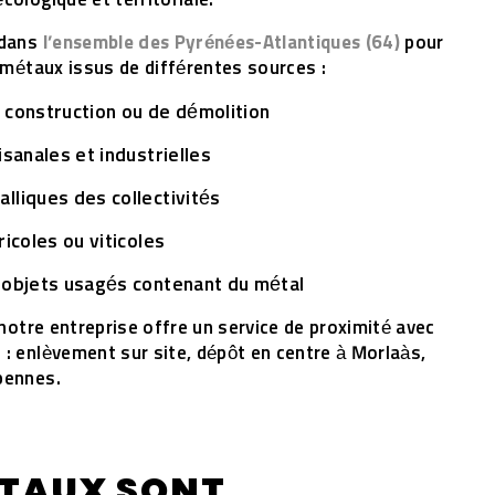
cologique et territoriale.
 dans
l’ensemble des Pyrénées-Atlantiques (64)
pour
s métaux issus de différentes sources :
 construction ou de démolition
isanales et industrielles
lliques des collectivités
ricoles ou viticoles
 objets usagés contenant du métal
 notre entreprise offre un service de proximité avec
 : enlèvement sur site, dépôt en centre à Morlaàs,
bennes.
ÉTAUX SONT