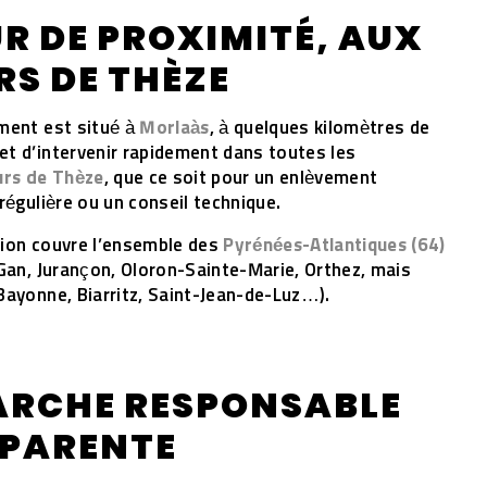
R DE PROXIMITÉ, AUX
S DE THÈZE
ement est situé à
Morlaàs
, à quelques kilomètres de
t d’intervenir rapidement dans toutes les
urs de Thèze
, que ce soit pour un enlèvement
régulière ou un conseil technique.
tion couvre l’ensemble des
Pyrénées-Atlantiques (64)
 Gan, Jurançon, Oloron-Sainte-Marie, Orthez, mais
Bayonne, Biarritz, Saint-Jean-de-Luz…).
ARCHE RESPONSABLE
SPARENTE