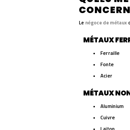
CONCERNÉ
Le
négoce de métaux
c
MÉTAUX FERR
Ferraille
Fonte
Acier
MÉTAUX NON 
Aluminium
Cuivre
Laiton