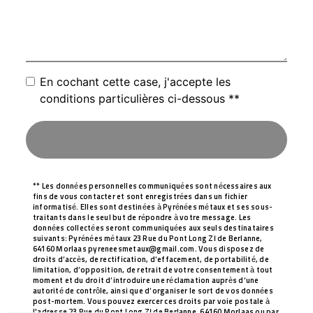
En cochant cette case, j'accepte les
conditions particulières ci-dessous **
Envoyer
** Les données personnelles communiquées sont nécessaires aux
fins de vous contacter et sont enregistrées dans un fichier
informatisé. Elles sont destinées à Pyrénées métaux et ses sous-
traitants dans le seul but de répondre à votre message. Les
données collectées seront communiquées aux seuls destinataires
suivants: Pyrénées métaux 23 Rue du Pont Long ZI de Berlanne,
64160 Morlaas pyreneesmetaux@gmail.com. Vous disposez de
droits d’accès, de rectification, d’effacement, de portabilité, de
limitation, d’opposition, de retrait de votre consentement à tout
moment et du droit d’introduire une réclamation auprès d’une
autorité de contrôle, ainsi que d’organiser le sort de vos données
post-mortem. Vous pouvez exercer ces droits par voie postale à
l'adresse 23 Rue du Pont Long ZI de Berlanne, 64160 Morlaas ou par