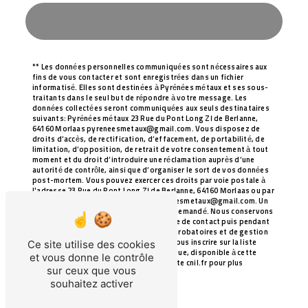
Envoyer
** Les données personnelles communiquées sont nécessaires aux
fins de vous contacter et sont enregistrées dans un fichier
informatisé. Elles sont destinées à Pyrénées métaux et ses sous-
traitants dans le seul but de répondre à votre message. Les
données collectées seront communiquées aux seuls destinataires
suivants: Pyrénées métaux 23 Rue du Pont Long ZI de Berlanne,
64160 Morlaas pyreneesmetaux@gmail.com. Vous disposez de
droits d’accès, de rectification, d’effacement, de portabilité, de
limitation, d’opposition, de retrait de votre consentement à tout
moment et du droit d’introduire une réclamation auprès d’une
autorité de contrôle, ainsi que d’organiser le sort de vos données
post-mortem. Vous pouvez exercer ces droits par voie postale à
l'adresse 23 Rue du Pont Long ZI de Berlanne, 64160 Morlaas ou par
courrier électronique à l'adresse pyreneesmetaux@gmail.com. Un
justificatif d'identité pourra vous être demandé. Nous conservons
vos données pendant la période de prise de contact puis pendant
la durée de prescription légale aux fins probatoires et de gestion
Ce site utilise des cookies
des contentieux. Vous avez le droit de vous inscrire sur la liste
d'opposition au démarchage téléphonique, disponible à cette
et vous donne le contrôle
adresse:
Bloctel.gouv.fr
. Consultez le site cnil.fr pour plus
sur ceux que vous
d’informations sur vos droits.
souhaitez activer